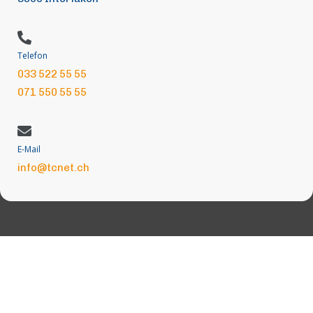
Telefon
033 522 55 55
071 550 55 55
E-Mail
info@tcnet.ch