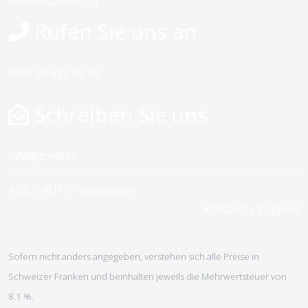
9450 Altstätten (SG)
Rufen Sie uns an
0041 33 522 55 55
Schreiben Sie uns
info@tcnet.ch
AGB
|
AUP
|
Impressum
Kontakt
|
Support
Sofern nicht anders angegeben, verstehen sich alle Preise in
Schweizer Franken und beinhalten jeweils die Mehrwertsteuer von
8.1 %.