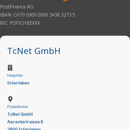
PostFinance AG
IBAN: CH70 0900 0000 3436 3273 5
BIC: POFICHBEXXX
TcNet GmbH
Hauptsitz
Interlaken
Postadresse
TcNet GmbH
Aareckstrasse 6
3800 Interlaken