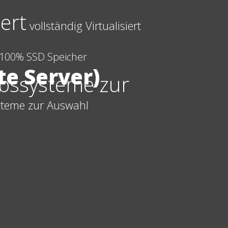
iert
vollständig Virtualisiert
100% SSD Speicher
te Server)
ebssysteme zur
steme zur Auswahl