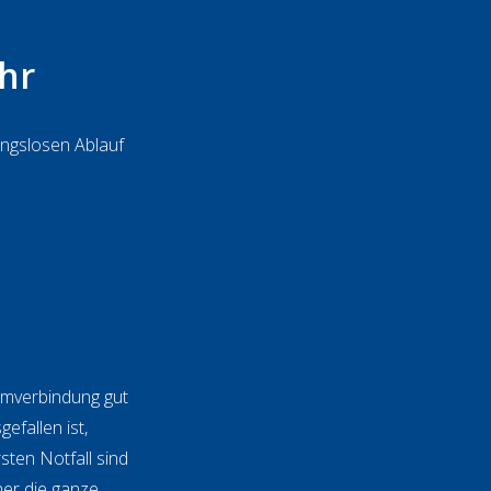
hr
ungslosen Ablauf
romverbindung gut
efallen ist,
ten Notfall sind
her die ganze