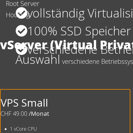
Root Server
vollständig Virtualis
Housing
100% SSD Speicher
vServer (Virtual Priva
verschiedene Betri
Auswahl
verschiedene Betriebssy
VPS Small
CHF 49.00
/Monat
1 vCore CPU