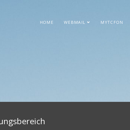
HOME
WEBMAIL
MYTCFON
dungsbereich