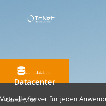
fas fa-database
Datacenter
Virtuelle Server für jeden Anwen
vServer (VPS)